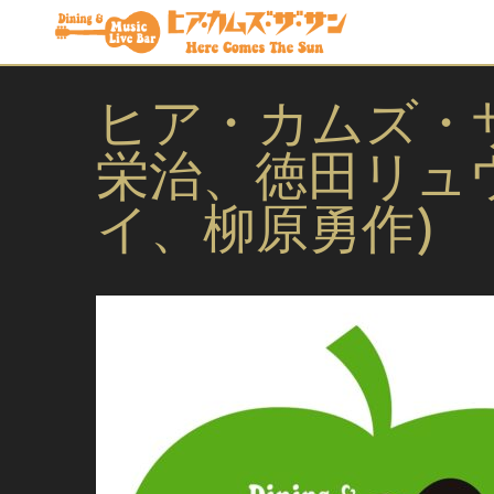
ヒア・カムズ・
栄治、徳田リュ
イ、柳原勇作)